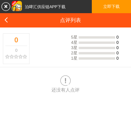

立即下载
泊啤汇供应链APP下载

点评列表
5星
0
0
4星
0
3星
0
0
2星
0
1星
0

还没有人点评