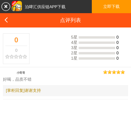

立即下载
泊啤汇供应链APP下载

点评列表
5星
0
0
4星
0
3星
0
0
2星
0
1星
0
小哥哥
好喝，品质不错
[掌柜回复]谢谢支持