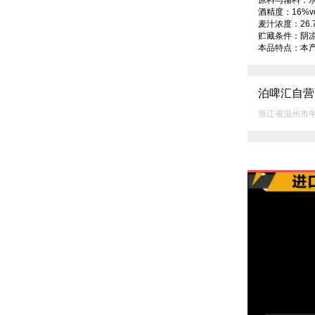
原料与辅料：水
酒精度：16%vol
麦汁浓度：26.7°
贮藏条件：阴凉
本品特点：本产
泊啤汇自营
浙江省温州市牛