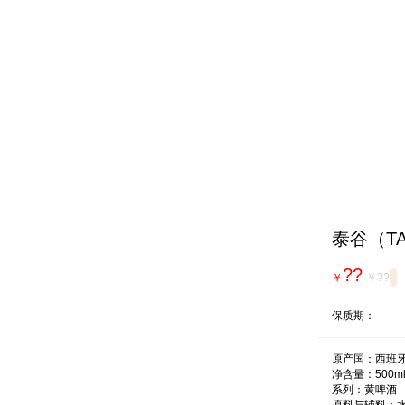
泰谷（TA
??
￥
￥??
保质期：
原产国：西班牙
净含量：500ml
系列：黄啤酒
