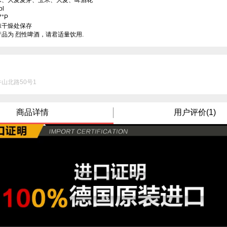
、大麦麦芽、玉米、大麦、啤酒花



P

干燥处保存

品为 烈性啤酒，请君适量饮用.
山北路50号1
商品详情
用户评价(1)