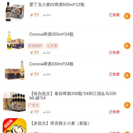
爱丁戈小麦白啤酒500ml*12瓶
￥??
已售罄
￥??
Corona啤酒355ml*24瓶
区域保护
七天退
￥??
已售罄
￥??
Corona啤酒330ml*24瓶
￥??
已售罄
￥??
【组合批次】泰谷啤酒330瓶*24和江湖走马330
ML罐*24
广东仓
￥??
已售罄
￥??
【多批次】塔克骑士小麦（新版）