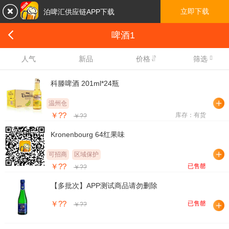

立即下载
泊啤汇供应链APP下载

啤酒1

人气
新品
价格
筛选
科滕啤酒 201ml*24瓶
温州仓
￥??
库存：有货
￥??
Kronenbourg 64红果味
可招商
区域保护
￥??
已售罄
￥??
【多批次】APP测试商品请勿删除
￥??
已售罄
￥??